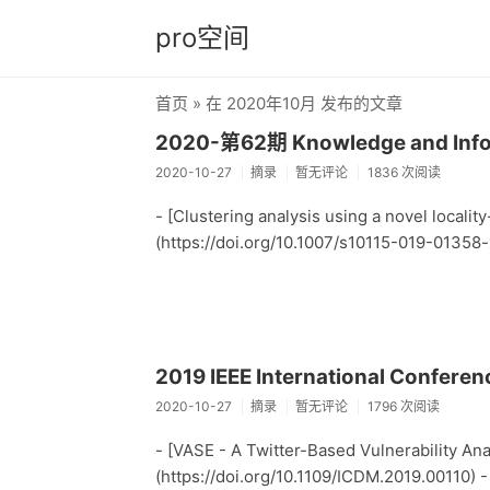
pro空间
首页
» 在 2020年10月 发布的文章
2020-第62期 Knowledge and Info
2020-10-27
摘录
暂无评论
1836 次阅读
- [Clustering analysis using a novel locali
(https://doi.org/10.1007/s10115-019-01358-x
2019 IEEE International Conferen
2020-10-27
摘录
暂无评论
1796 次阅读
- [VASE - A Twitter-Based Vulnerability An
(https://doi.org/10.1109/ICDM.2019.00110)