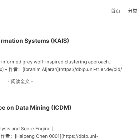
首页
分类
rmation Systems (KAIS)
ty-informed grey wolf-inspired clustering approach.]
) - 作者：[Ibrahim Aljarah](https://dblp.uni-trier.de/pid/
- 阅读全文 -
ce on Data Mining (ICDM)
alysis and Score Engine.]
 - 作者：[Haipeng Chen 0001](https://dblp.uni-