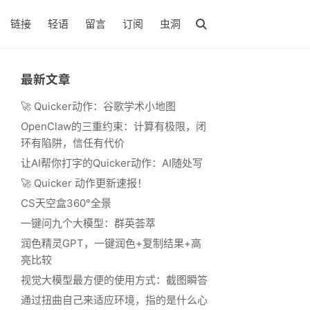
链接
轻语
留言
订阅
虫洞
最新文章
🚀 Quicker动作：谷歌学术小地图
OpenClaw的三重约束：计算有极限，闭
环有陷阱，信任有代价
让AI帮你打字的Quicker动作：AI随处写
🚀 Quicker 动作更新速报！
CS天空盒360°全景
一键问九个大模型：群英荟萃
润色精灵GPT，一键润色+复制结果+高
亮比较
视觉大模型最方便的使用方式：截图瞬答
通过扭曲自己来适应环境，指的是什么心