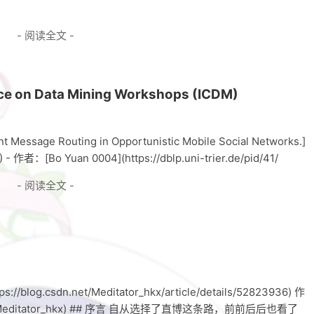
- 阅读全文 -
nce on Data Mining Workshops (ICDM)
nt Message Routing in Opportunistic Mobile Social Networks.]
) - 作者：[Bo Yuan 0004](https://dblp.uni-trier.de/pid/41/
- 阅读全文 -
csdn.net/Meditator_hkx/article/details/52823936) 作
dn.net/Meditator_hkx) ## 序言 自从选择了直博这条路，前前后后也看了