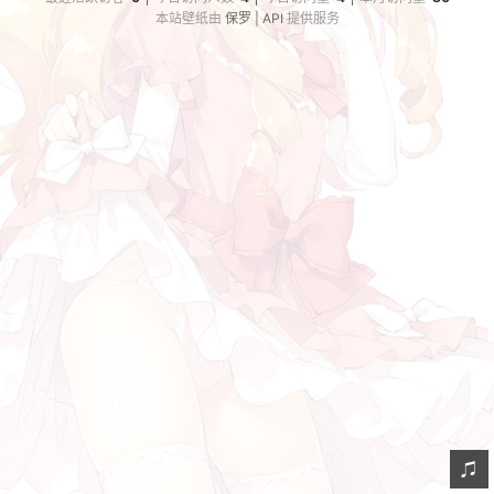
本站壁纸由
保罗 | API
提供服务
摘录
链接
轻语
留言
订阅
虫洞