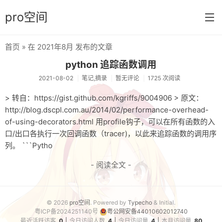
pro空间
首页
» 在 2021年8月 发布的文章
首页
python 追踪函数调用
分类
2021-08-02
笔记,摘录
暂无评论
1725 次阅读
日常
> 转自：https://gist.github.com/kgriffs/9004906 > 原文：
http://blog.dscpl.com.au/2014/02/performance-overhead-
笔记
of-using-decorators.html 用profile钩子，可以在所有函数的入
口/出口各执行一次回调函数（tracer)，以此来追踪函数的调用序
音乐
列。 ```Pytho
壁纸
- 阅读全文 -
游戏
技巧
© 2026
pro空间
. Powered by
Typecho
& Initial.
粤ICP备2024251140号
粤公网安备44010602012740
实验
最近活跃访客
0
今日访问人数
4
今日访问量
4
本月访问量
80