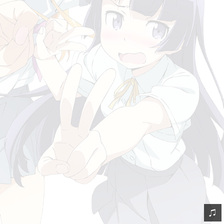
摘录
链接
轻语
留言
订阅
虫洞