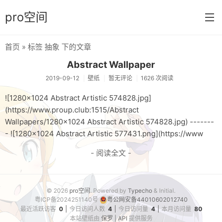
pro空间
首页
» 标签 抽象 下的文章
首页
Abstract Wallpaper
分类
2019-09-12
壁纸
暂无评论
1626 次阅读
日常
![1280x1024 Abstract Artistic 574828.jpg]
(https://www.proup.club:1515/Abstract
笔记
Wallpapers/1280x1024 Abstract Artistic 574828.jpg) -------
- ![1280x1024 Abstract Artistic 577431.png](https://www
音乐
- 阅读全文 -
壁纸
游戏
© 2026
pro空间
. Powered by
Typecho
& Initial.
技巧
粤ICP备2024251140号
粤公网安备44010602012740
最近活跃访客
0
今日访问人数
4
今日访问量
4
本月访问量
80
实验
本站壁纸由
保罗 | API
提供服务