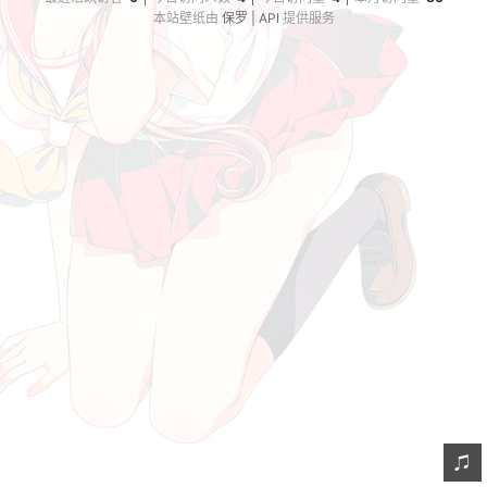
本站壁纸由
保罗 | API
提供服务
摘录
链接
轻语
留言
订阅
虫洞