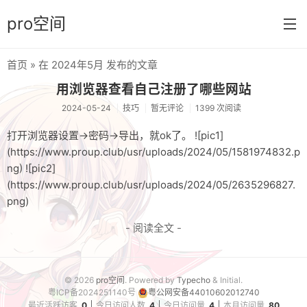
pro空间
首页
» 在 2024年5月 发布的文章
首页
用浏览器查看自己注册了哪些网站
分类
2024-05-24
技巧
暂无评论
1399 次阅读
日常
打开浏览器设置→密码→导出，就ok了。 ![pic1]
(https://www.proup.club/usr/uploads/2024/05/1581974832.p
笔记
ng) ![pic2]
(https://www.proup.club/usr/uploads/2024/05/2635296827.
音乐
png)
壁纸
- 阅读全文 -
游戏
技巧
© 2026
pro空间
. Powered by
Typecho
& Initial.
粤ICP备2024251140号
粤公网安备44010602012740
实验
最近活跃访客
0
今日访问人数
4
今日访问量
4
本月访问量
80