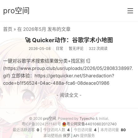
pro空间
首页
» 在 2026年5月 发布的文章
首页
🚀 Quicker动作：谷歌学术小地图
分类
2026-05-08
日常
暂无评论
322 次阅读
日常
一键对谷歌学术搜索结果做分类+找区别 ![]
(https://www.proup.club/usr/uploads/2026/05/2808338997.
笔记
gif) 立即体验：https://getquicker.net/Sharedaction?
code=b1f56524-04ac-488a-fca6-08deace01986
音乐
- 阅读全文 -
壁纸
游戏
© 2026
pro空间
. Powered by
Typecho
& Initial.
技巧
粤ICP备2024251140号
粤公网安备44010602012740
最近活跃访客
0
今日访问人数
4
今日访问量
4
本月访问量
80
实验
本站壁纸由
保罗 | API
提供服务