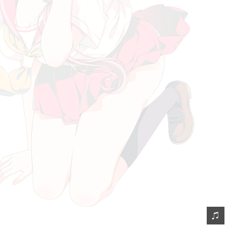
摘录
链接
轻语
留言
订阅
虫洞