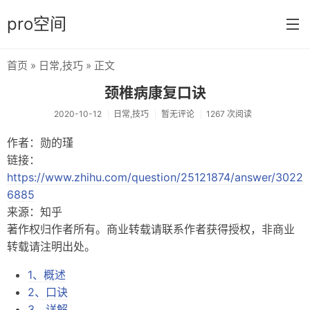
pro空间
首页
»
日常
,
技巧
» 正文
首页
颈椎病康复口诀
分类
2020-10-12
日常
,
技巧
暂无评论
1267 次阅读
日常
作者：勋的瑾
链接：
笔记
https://www.zhihu.com/question/25121874/answer/3022
音乐
6885
来源：知乎
壁纸
著作权归作者所有。商业转载请联系作者获得授权，非商业
游戏
转载请注明出处。
技巧
1、概述
2、口诀
实验
3、详解