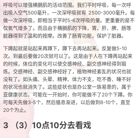
呼吸可以增强横膈肌的活动范围。我们平时呼吸，每一次呼
出吸入空气500毫升，一次深呼吸就有 2500-3000毫升。每
做一次深呼吸，即相当于平时5-6次呼吸的量。更重要的是不
仅氧气增多了。而且由于横膈肌的下降，胃、肝、脾、肠等
脏器得到了温和的按摩。改善了肠胃功能，保护了脏器。
下蹲起就是站起来再蹲下，蹲下去再站起来。反复做5-10
次。到最后要做20次就可以了。这是由于人在下蹲再站起来
的时候，体位的变化可以使交感神经、副交感神经得到锻
炼。交感神经、副交感神经好了，植物神经紊乱的状况也就
没有了。如头痛、头晕、精神、体力不支，吃不香、睡不好
的状况也就消失了。这些症状也是办公室一族易患的，属于
亚健康状态。可能在一开始时，你可能做不了20个下蹲。你
可每天先做3-5个，然后循息渐进，以后做到8-10个，直至
20个为止。
（3）10点10分去看戏